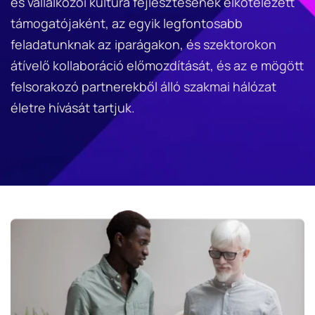
és vállalkozói kultúra fejlesztésének elkötelezett 
támogatójaként, az egyik legfontosabb 
feladatunknak az iparágakon, és szektorokon 
átívelő kollaboráció előmozdítását, és az e mögött 
felsorakozó partnerekből álló szakmai hálózat 
életre hívását tartjuk. 