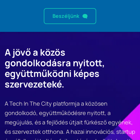
Beszéljünk
A jövő a közös 
gondolkodásra nyitott, 
együttműködni képes 
szervezeteké.
A Tech In The City platformja a közösen 
gondolkodó, együttműködésre nyitott, a 
megújulás, és a fejlődés útjait fürkésző egyének, 
és szerveztek otthona. A hazai innovációs, startup 