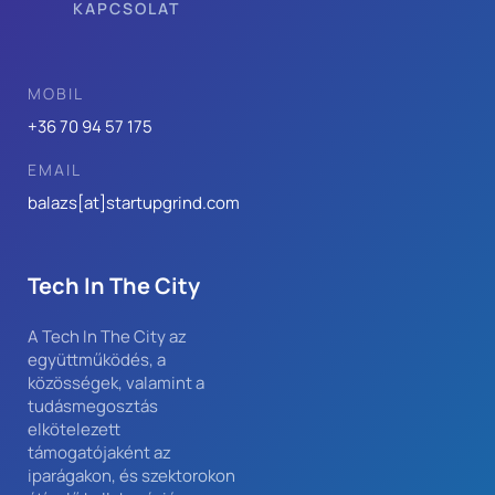
KAPCSOLAT
MOBIL
+36 70 94 57 175
EMAIL
balazs[at]
startupgrind.com
Tech In The City
A Tech In The City az 
együttműködés, a 
közösségek, valamint a 
tudásmegosztás 
elkötelezett 
támogatójaként az 
iparágakon, és szektorokon 