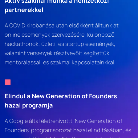
Aktív szakmai munka a nemzetközi 
partnerekkel
A COVID kirobanása után elsőkként álltunk át 
online események szervezésére, különböző 
hackathonok, üzleti, és startup események, 
valamint versenyek résztvevőit segítettük 
mentorálással, és szakmai kapcsolatainkkal.
Elindul a New Generation of Founders 
hazai programja
A Google által életrehívottt 'New Generation of 
Founders' programsorozat hazai elindításában, és 