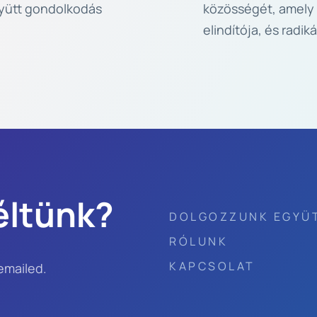
yütt
gond
olkodás 
közösségét, amely
elindítója, és radik
éltünk?
DOLGOZZUNK EGYÜ
RÓLUNK
KAPCSOLAT
 emailed.