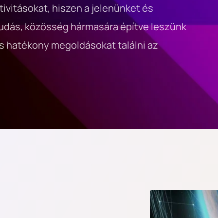
vitásokat, hiszen a jelenünket és 
udás, közösség hármasára építve leszünk 
s hatékony megoldásokat találni az 