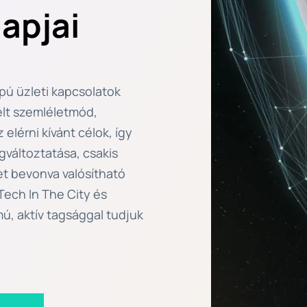
apjai
pú üzleti kapcsolatok 
elt szemléletmód, 
elérni kívánt célok, így 
gváltoztatása, csakis 
t bevonva valósítható 
ech In The City és 
ú, aktív tagsággal tudjuk 