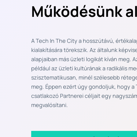
Működésünk al
A Tech In The City a hosszútávú, értékala
kialakítására törekszik. Az általunk képvis
alapjaiban más üzleti logikát kíván meg. Az 
például az üzleti kultúrának a radikális me
szisztematikusan, minél szélesebb rétege
meg. Éppen ezért úgy gondoljuk, hogy a T
csatlakozó Partnerei céljait egy nagyszám
megvalósítani.