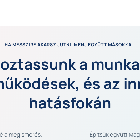
HA MESSZIRE AKARSZ JUTNI, MENJ EGYÜTT MÁSOKKAL 
toztassunk a munka,
űködések, és az in
hatásfokán
é a megismerés, 
Építsük együtt Mag