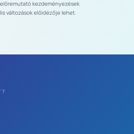
 előremutató kezdeményezések 
ális változások előidézője lehet. 
TT