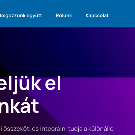
Dolgozzunk együtt
Rólunk
Kapcsolat
ljük el 
nkát
összeköti és integrálni tudja a különálló 