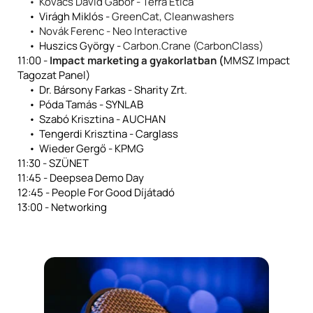
Kovács Dávid Gábor - Terra Etica
Virágh Miklós - 
GreenCat, Cleanwashers
Novák Ferenc - Neo Interactive 
Huszics György - 
Carbon.Crane (CarbonClass)
11:00 - 
Impact marketing a gyakorlatban (
MMSZ Impact 
Tagozat Panel)
Dr. Bársony Farkas - Sharity Zrt.
Póda Tamás - SYNLAB
Szabó Krisztina - AUCHAN
Tengerdi Krisztina - Carglass
Wieder Gergő - KPMG
11:30 - SZÜNET
11:45 - Deepsea Demo Day
12:45 - People For Good Díjátadó
13:00 - Networking