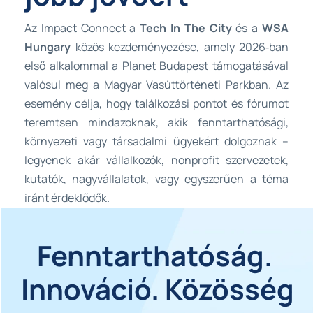
Az Impact Connect a 
Tech In The City
 és a 
WSA 
Hungary
 közös kezdeményezése, amely 2026‐ban 
első alkalommal a Planet Budapest támogatásával 
valósul meg a Magyar Vasúttörténeti Parkban. Az 
esemény célja, hogy találkozási pontot és fórumot 
teremtsen mindazoknak, akik fenntarthatósági, 
környezeti vagy társadalmi ügyekért dolgoznak – 
legyenek akár vállalkozók, nonprofit szervezetek, 
kutatók, nagyvállalatok, vagy egyszerűen a téma 
iránt érdeklődők.
Fenntarthatóság. 
Innováció. Közösség
Légy része az első Impact Connect-nek