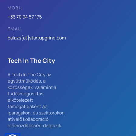
MOBIL
+36 70 94 57 175
EMAIL
balazs[at]
startupgrind.com
Tech In The City
A Tech In The City az 
együttműködés, a 
közösségek, valamint a 
tudásmegosztás 
elkötelezett 
támogatójaként az 
iparágakon, és szektorokon 
átívelő kollaboráció 
előmozdításáért dolgozik.