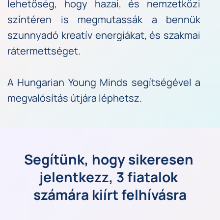
lehetőség, hogy hazai, és nemzetközi 
színtéren is megmutassák a bennük 
szunnyadó kreatív energiákat, és szakmai 
rátermettséget. 
A 
Hungarian Young Mind
s segítségével a 
megvalósítás útjára léphetsz.
Segítünk, hogy sikeresen 
jelentkezz, 3 fiatalok 
számára kiírt felhívásra