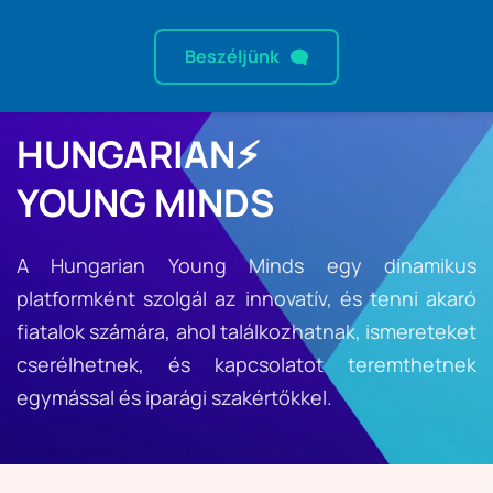
Beszéljünk
HUNGARIAN⚡
YOUNG MINDS 
A Hungarian Young Minds egy dinamikus 
platformként szolgál az innovatív, és tenni akaró 
fiatalok számára, ahol találkozhatnak, ismereteket 
cserélhetnek, és kapcsolatot teremthetnek 
egymással és iparági szakértőkkel.