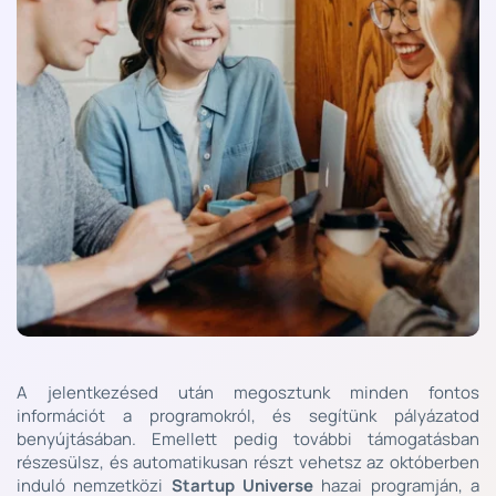
A jelentkezésed után megosztunk minden fontos 
információt a programokról, és segítünk pályázatod 
benyújtásában. Emellett pedig 
további támogatásban 
részesülsz
, és automatikusan részt vehetsz az októberben 
induló nemzetközi 
Startup Universe
 hazai programján, a 