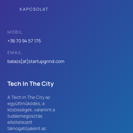
KAPCSOLAT
MOBIL
+36 70 94 57 175
EMAIL
balazs[at]
startupgrind.com
Tech In The City
A Tech In The City az 
együttműködés, a 
közösségek, valamint a 
tudásmegosztás 
elkötelezett 
támogatójaként az 